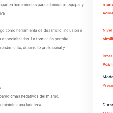
manej
omparten herramientas para administrar, equipar y
adol
iva.
Nivel
uego como herramienta de desarrollo, inclusión e
simili
 especializadas. La formación permite
endimiento, desarrollo profesional y
Inte
Públi
Moda
Prese
s.
s paradigmas negativos del mismo.
Durac
administrar una ludoteca.