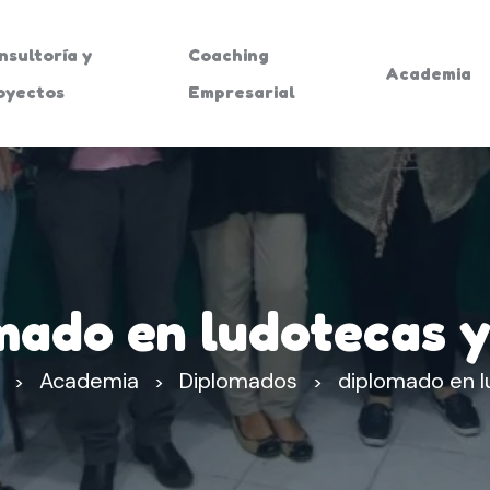
nsultoría y
Coaching
Academia
oyectos
Empresarial
mado en ludotecas y
Academia
Diplomados
diplomado en l
>
>
>