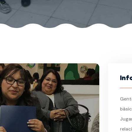
Inf
Gent
bási
Jugar
relac