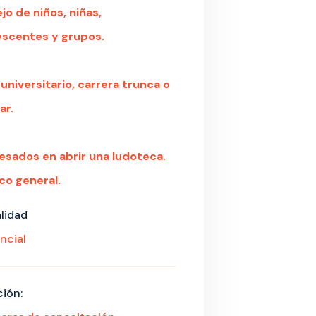
o de niños, niñas,
escentes y grupos.
 universitario, carrera trunca o
ar.
resados en abrir una ludoteca.
co general.
lidad
ncial
ión: