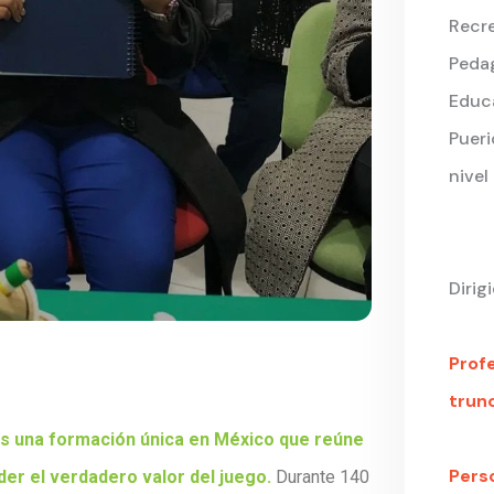
Recre
Peda
Educa
Pueri
nivel
Dirigi
Prof
trunc
s una formación única en México que reúne
Pers
der el verdadero valor del juego.
Durante 140