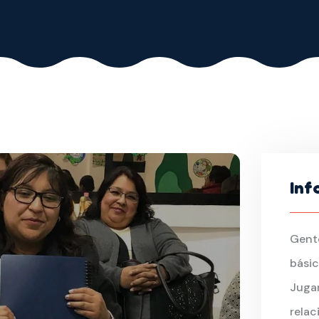
Inf
Gent
bási
Jugar
relac