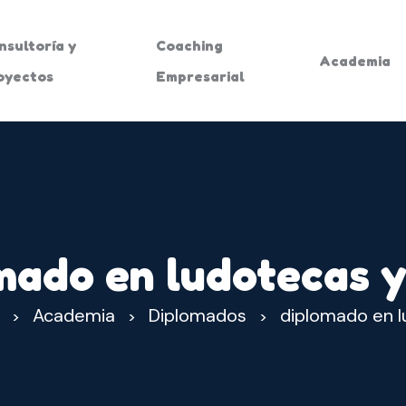
nsultoría y
Coaching
Academia
oyectos
Empresarial
mado en ludotecas y
Academia
Diplomados
diplomado en l
>
>
>