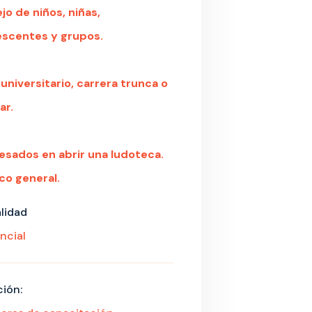
o de niños, niñas,
escentes y grupos.
 universitario, carrera trunca o
ar.
resados en abrir una ludoteca.
co general.
lidad
ncial
ión: