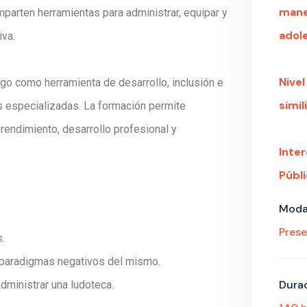
manej
omparten herramientas para administrar, equipar y
adol
iva.
Nivel
uego como herramienta de desarrollo, inclusión e
simili
 especializadas. La formación permite
endimiento, desarrollo profesional y
Inte
Públi
Moda
Prese
s.
s paradigmas negativos del mismo.
Durac
administrar una ludoteca.