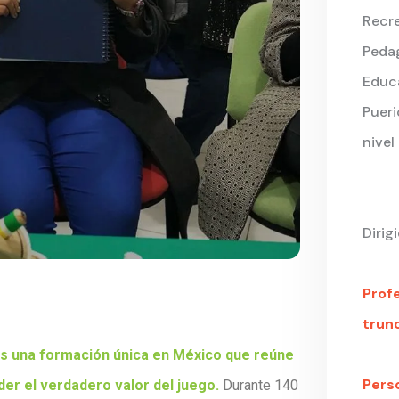
Recre
Peda
Educa
Pueri
nivel
Dirigi
Prof
trunc
s una formación única en México que reúne
Pers
der el verdadero valor del juego.
Durante 140